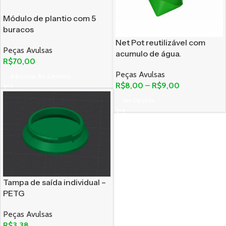
Módulo de plantio com 5
buracos
Net Pot reutilizável com
Peças Avulsas
acumulo de água.
R$
70,00
Peças Avulsas
Adicionar Ao Carrinho
R$
8,00
–
R$
9,00
Ver Opções
Tampa de saída individual –
PETG
Peças Avulsas
R$
3,38