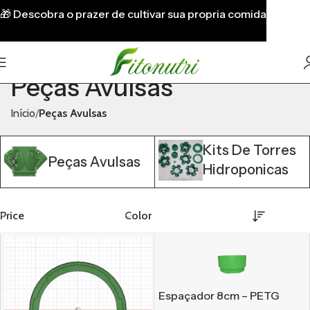
🎁
Descobra o prazer de cultivar sua propria comida
Peças Avulsas
Início
Peças Avulsas
Kits De Torres
Peças Avulsas
Hidroponicas
Price
Color
Espaçador 8cm – PETG